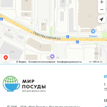
И
г
1
М
© 2008—2026 «Мир Посуды». Все права защищены.