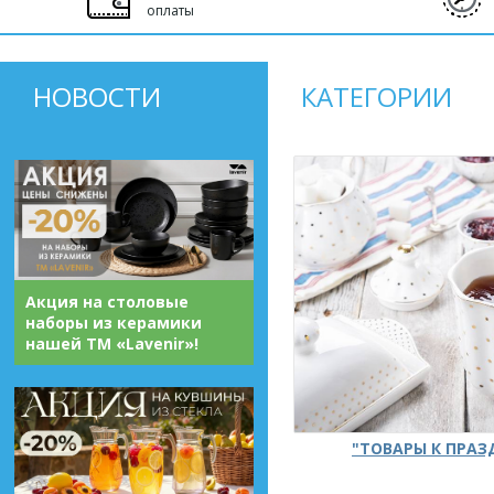
оплаты
НОВОСТИ
КАТЕГОРИИ
Акция на столовые
наборы из керамики
нашей ТМ «Lavenir»!
"ТОВАРЫ К ПРА