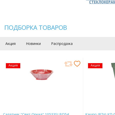
СТЕКЛОКЕРА
ПОДБОРКА ТОВАРОВ
Акция
Новинки
Распродажа
Акция
Акция
Салатник "Свит Оркид" 10533SLBD54
Кашпо (87л) КП-0