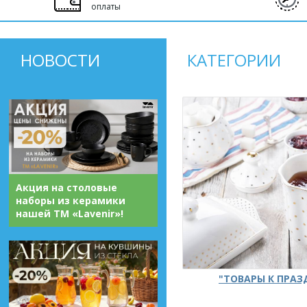
оплаты
НОВОСТИ
КАТЕГОРИИ
Акция на столовые
наборы из керамики
нашей ТМ «Lavenir»!
"ТОВАРЫ К ПРА