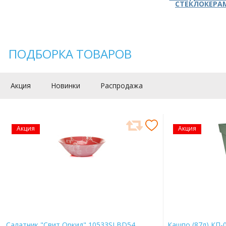
СТЕКЛОКЕРА
ПОДБОРКА ТОВАРОВ
Акция
Новинки
Распродажа
Акция
Акция
Салатник "Свит Оркид" 10533SLBD54
Кашпо (87л) КП-0