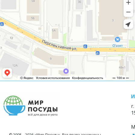
И
г
1
М
© 2008—2026 «Мир Посуды». Все права защищены.