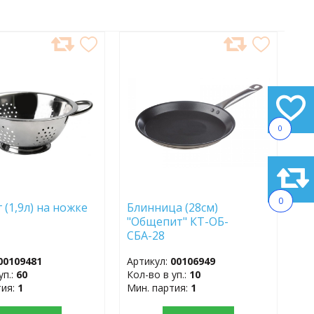
АВИТЬ
ДОБАВИТЬ
В
АННОЕ
ИЗБРАННОЕ
0
0
 (1,9л) на ножке
Блинница (28см)
"Общепит" КТ-ОБ-
СБА-28
00109481
Артикул:
00106949
уп.:
60
Кол-во в уп.:
10
тия:
1
Мин. партия:
1