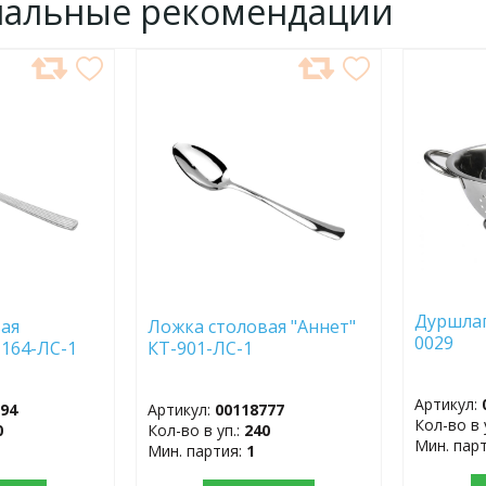
нальные рекомендации
ДОБАВИТЬ
ДОБ
В
В
ИЗБРАННОЕ
ИЗБР
Дуршлаг
ая
Ложка столовая "Аннет"
0029
-164-ЛС-1
КТ-901-ЛС-1
Артикул:
794
Артикул:
00118777
Кол-во в 
0
Кол-во в уп.:
240
Мин. пар
Мин. партия:
1