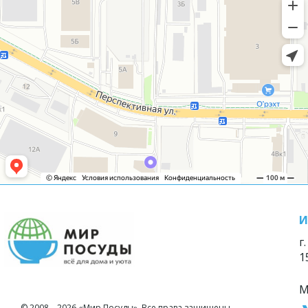
И
г
1
М
© 2008—2026 «Мир Посуды». Все права защищены.