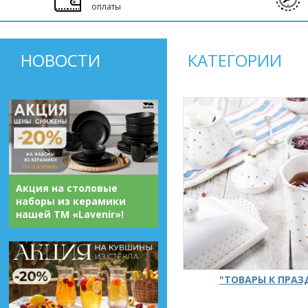
оплаты
НОВОСТИ
КАТЕГОРИИ
Акция на столовые
наборы из керамики
нашей ТМ «Lavenir»!
"ТОВАРЫ К ПРА