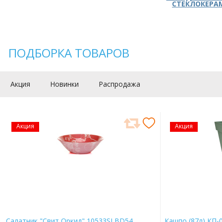
СТЕКЛОКЕРА
ПОДБОРКА ТОВАРОВ
Акция
Новинки
Распродажа
Акция
Акция
Салатник "Свит Оркид" 10533SLBD54
Кашпо (87л) КП-0