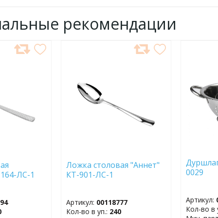
нальные рекомендации
ДОБАВИТЬ
ДОБ
В
В
ИЗБРАННОЕ
ИЗБР
Дуршлаг
ая
Ложка столовая "Аннет"
0029
-164-ЛС-1
КТ-901-ЛС-1
Артикул:
794
Артикул:
00118777
Кол-во в 
0
Кол-во в уп.:
240