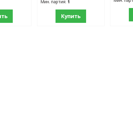
Мин. пар
Мин. партия:
1
ить
Купить