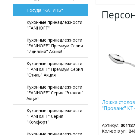
Посуда "КАТУНЬ"
Персо
Кухонные принадлежности
"FANHOFF"
ДОБАВИТЬ
В
Кухонные принадлежности
ИЗБРАННОЕ
"FANHOFF" Премиум Серия
"Идиллия" Акция!
Кухонные принадлежности
"FANHOFF" Премиум Серия
"Стиль" Акция!
Кухонные принадлежности
"FANHOFF" Серия "Эталон"
Акция!
Ложка столов
"Прованс" КТ
Кухонные принадлежности
"FANHOFF" Серия
"Комфорт"
Артикул:
00118
Кол-во в уп.:
24
Кухонные принадлежности