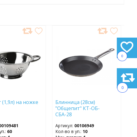
АВИТЬ
ДОБАВИТЬ
В
АННОЕ
ИЗБРАННОЕ
0
0
 (1,9л) на ножке
Блинница (28см)
"Общепит" КТ-ОБ-
СБА-28
00109481
Артикул:
00106949
уп.:
60
Кол-во в уп.:
10