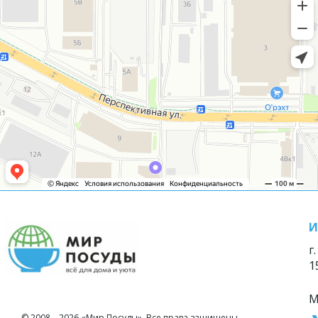
И
г
1
М
© 2008—2026 «Мир Посуды». Все права защищены.