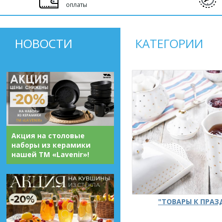
оплаты
НОВОСТИ
КАТЕГОРИИ
Акция на столовые
наборы из керамики
нашей ТМ «Lavenir»!
"ТОВАРЫ К ПРА