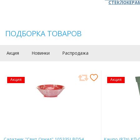
СТЕКЛОКЕРА
ПОДБОРКА ТОВАРОВ
Акция
Новинки
Распродажа
Акция
Акция
Салатник "Свит Оркид" 10533SLBD54
Кашпо (87л) КП-0