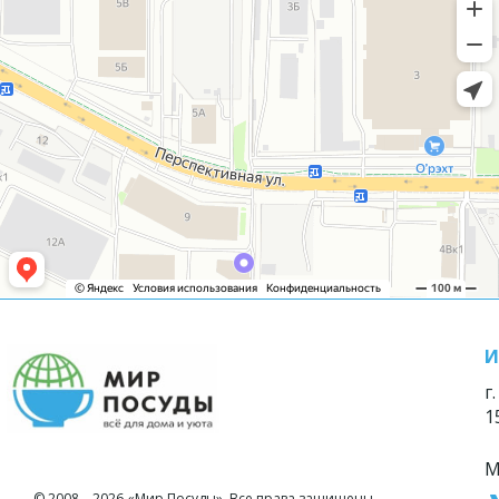
И
г
1
М
© 2008—2026 «Мир Посуды». Все права защищены.