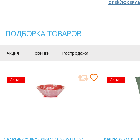
СТЕКЛОКЕРА
ПОДБОРКА ТОВАРОВ
Акция
Новинки
Распродажа
Акция
Акция
Салатник "Свит Оркид" 10533SLBD54
Кашпо (87л) КП-0