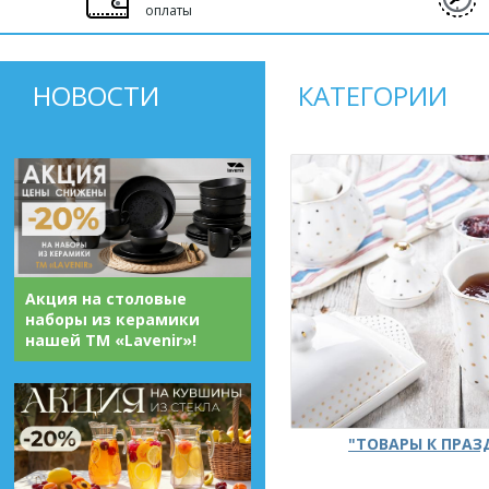
оплаты
НОВОСТИ
КАТЕГОРИИ
Акция на столовые
наборы из керамики
нашей ТМ «Lavenir»!
"ТОВАРЫ К ПРА