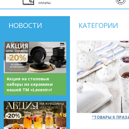
оплаты
НОВОСТИ
КАТЕГОРИИ
Акция на столовые
наборы из керамики
нашей ТМ «Lavenir»!
"ТОВАРЫ К ПРА