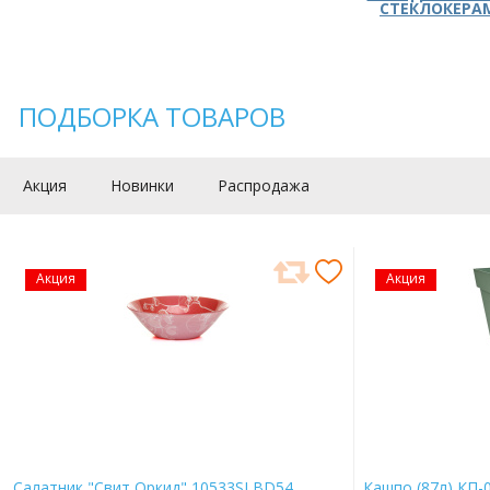
СТЕКЛОКЕРА
ПОДБОРКА ТОВАРОВ
Акция
Новинки
Распродажа
Акция
Акция
Салатник "Свит Оркид" 10533SLBD54
Кашпо (87л) КП-0