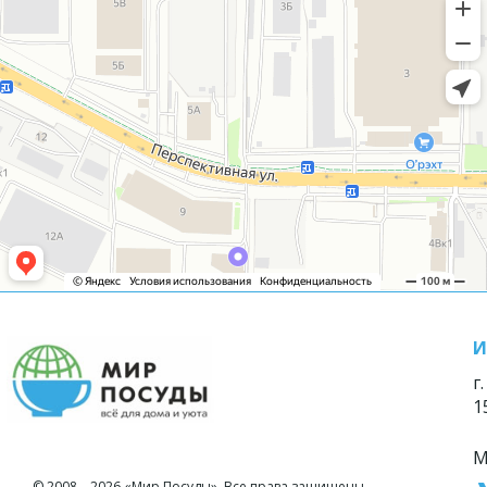
И
г
1
М
© 2008—2026 «Мир Посуды». Все права защищены.