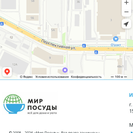
И
г
1
М
© 2008—2026 «Мир Посуды». Все права защищены.