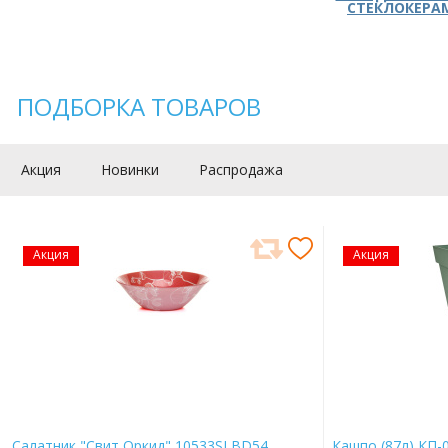
СТЕКЛОКЕРА
ПОДБОРКА ТОВАРОВ
Акция
Новинки
Распродажа
Акция
Акция
Салатник "Свит Оркид" 10533SLBD54
Кашпо (87л) КП-0