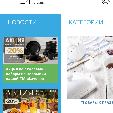
оплаты
НОВОСТИ
КАТЕГОРИИ
Акция на столовые
наборы из керамики
нашей ТМ «Lavenir»!
"ТОВАРЫ К ПРА