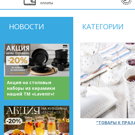
оплаты
НОВОСТИ
КАТЕГОРИИ
Акция на столовые
наборы из керамики
нашей ТМ «Lavenir»!
"ТОВАРЫ К ПРА