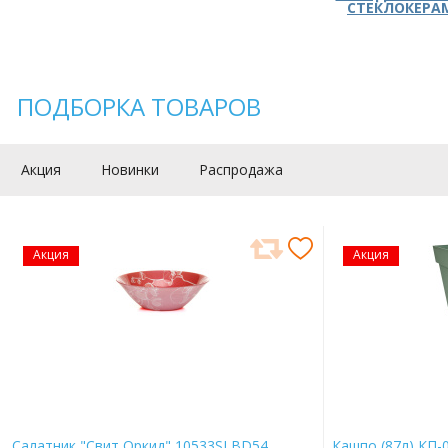
СТЕКЛОКЕРА
ПОДБОРКА ТОВАРОВ
Акция
Новинки
Распродажа
Акция
Акция
Салатник "Свит Оркид" 10533SLBD54
Кашпо (87л) КП-0