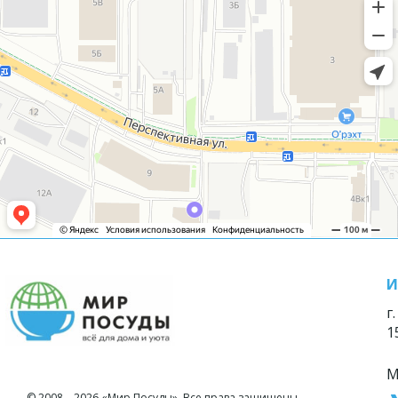
И
г
1
М
© 2008—2026 «Мир Посуды». Все права защищены.