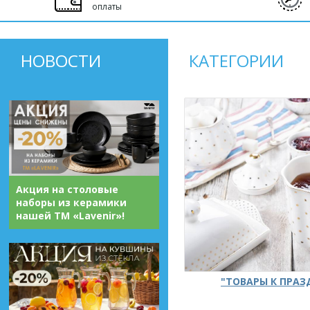
оплаты
НОВОСТИ
КАТЕГОРИИ
Акция на столовые
наборы из керамики
нашей ТМ «Lavenir»!
"ТОВАРЫ К ПРА