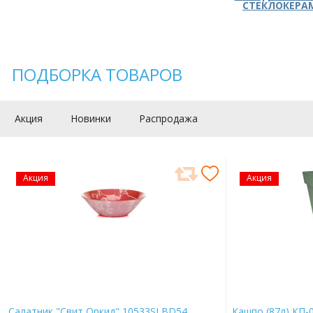
СТЕКЛОКЕРА
ПОДБОРКА ТОВАРОВ
Акция
Новинки
Распродажа
Акция
Акция
Салатник "Свит Оркид" 10533SLBD54
Кашпо (87л) КП-0