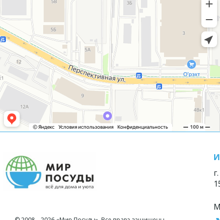
И
г
1
М
© 2008—2026 «Мир Посуды». Все права защищены.