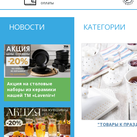
оплаты
НОВОСТИ
КАТЕГОРИИ
Акция на столовые
наборы из керамики
нашей ТМ «Lavenir»!
"ТОВАРЫ К ПРА