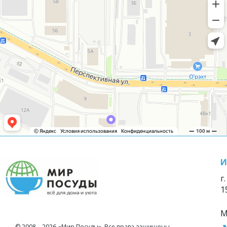
И
г
1
М
© 2008—2026 «Мир Посуды». Все права защищены.