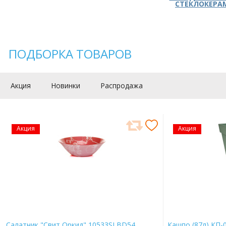
СТЕКЛОКЕРА
ПОДБОРКА ТОВАРОВ
Акция
Новинки
Распродажа
Акция
Акция
Салатник "Свит Оркид" 10533SLBD54
Кашпо (87л) КП-0