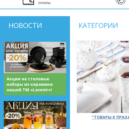
оплаты
НОВОСТИ
КАТЕГОРИИ
Акция на столовые
наборы из керамики
нашей ТМ «Lavenir»!
"ТОВАРЫ К ПРА