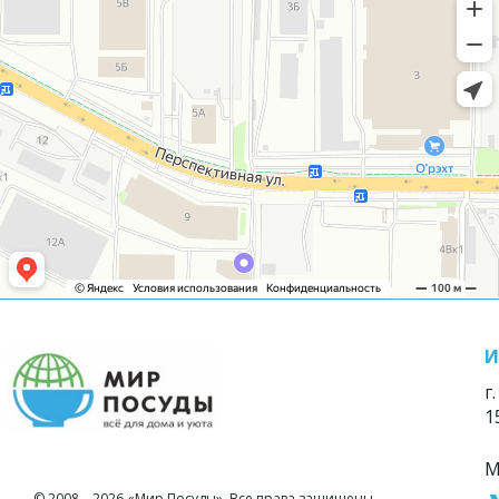
И
г
1
М
© 2008—2026 «Мир Посуды». Все права защищены.