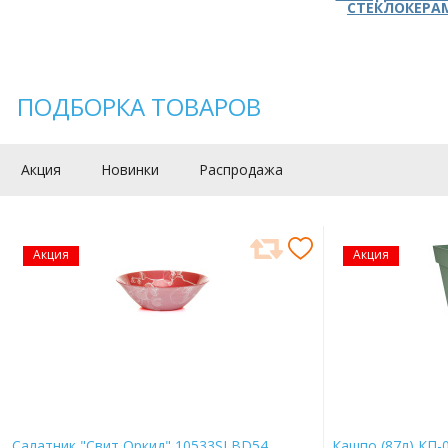
СТЕКЛОКЕРА
ПОДБОРКА ТОВАРОВ
Акция
Новинки
Распродажа
Акция
Акция
Салатник "Свит Оркид" 10533SLBD54
Кашпо (87л) КП-0