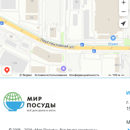
И
г
1
М
© 2008—2026 «Мир Посуды». Все права защищены.