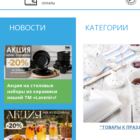
оплаты
НОВОСТИ
КАТЕГОРИИ
Акция на столовые
наборы из керамики
нашей ТМ «Lavenir»!
"ТОВАРЫ К ПРА