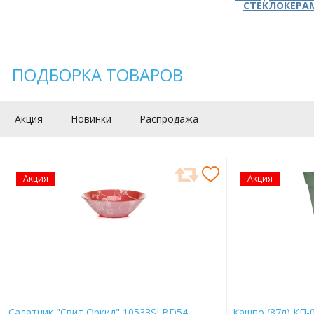
СТЕКЛОКЕРА
ПОДБОРКА ТОВАРОВ
Акция
Новинки
Распродажа
Акция
Акция
Салатник "Свит Оркид" 10533SLBD54
Кашпо (87л) КП-0