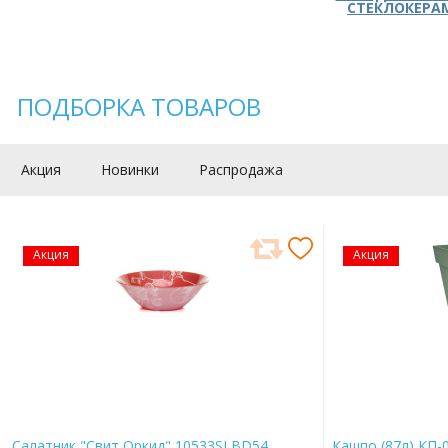
СТЕКЛОКЕРА
ПОДБОРКА ТОВАРОВ
Акция
Новинки
Распродажа
Акция
Акция
Салатник "Свит Оркид" 10533SLBD54
Кашпо (87л) КП-0