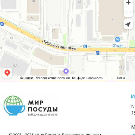
И
г
1
М
© 2008—2026 «Мир Посуды». Все права защищены.