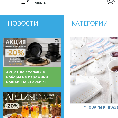
оплаты
НОВОСТИ
КАТЕГОРИИ
Акция на столовые
наборы из керамики
нашей ТМ «Lavenir»!
"ТОВАРЫ К ПРА