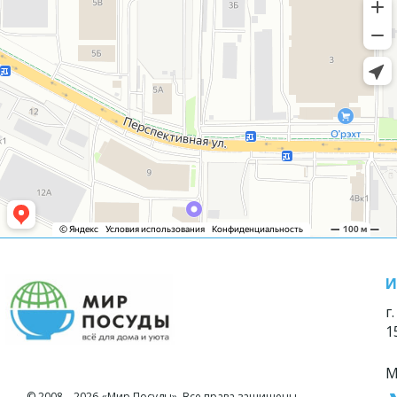
И
г
1
М
© 2008—2026 «Мир Посуды». Все права защищены.