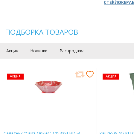
СТЕКЛОКЕРА
ПОДБОРКА ТОВАРОВ
Акция
Новинки
Распродажа
Акция
Акция
Салатник "Свит Оркид" 10533SLBD54
Кашпо (87л) КП-0