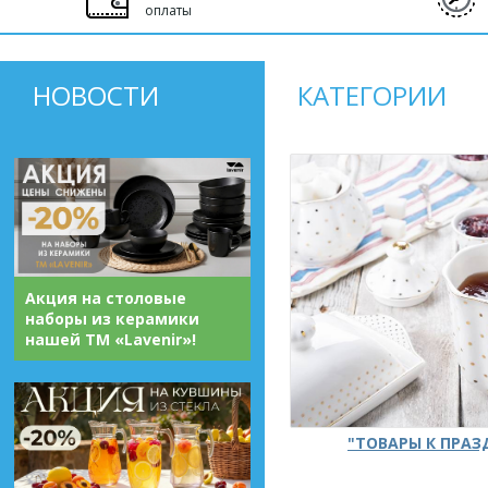
оплаты
НОВОСТИ
КАТЕГОРИИ
Акция на столовые
наборы из керамики
нашей ТМ «Lavenir»!
"ТОВАРЫ К ПРА