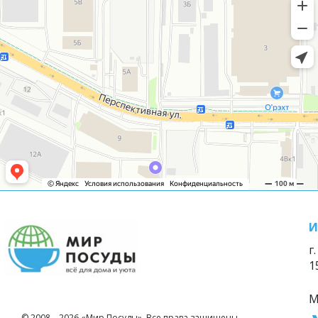
И
г
1
М
© 2008—2026 «Мир Посуды». Все права защищены.