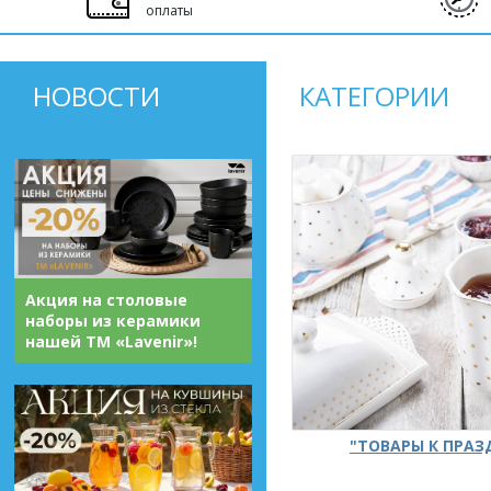
оплаты
НОВОСТИ
КАТЕГОРИИ
Акция на столовые
наборы из керамики
нашей ТМ «Lavenir»!
"ТОВАРЫ К ПРА