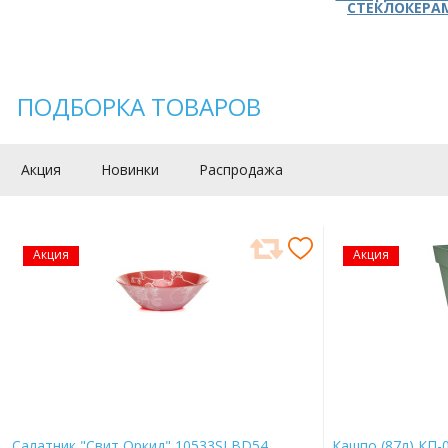
СТЕКЛОКЕРА
ПОДБОРКА ТОВАРОВ
Акция
Новинки
Распродажа
Акция
Акция
Салатник "Свит Оркид" 10533SLBD54
Кашпо (87л) КП-0