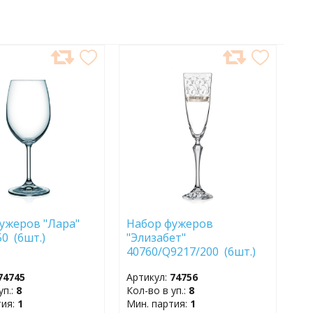
АВИТЬ
ДОБАВИТЬ
В
АННОЕ
ИЗБРАННОЕ
ужеров "Лара"
Набор фужеров
0 (6шт.)
"Элизабет"
40760/Q9217/200 (6шт.)
74745
Артикул:
74756
уп.:
8
Кол-во в уп.:
8
тия:
1
Мин. партия:
1