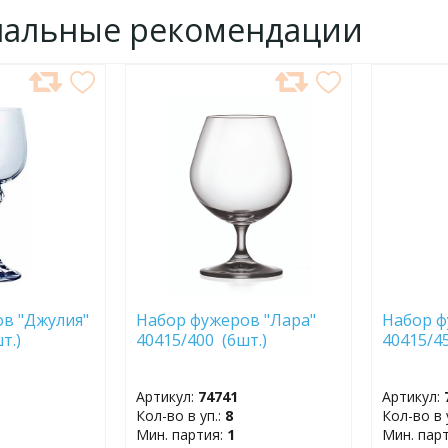
нальные рекомендации
ДОБАВИТЬ
ДОБ
В
В
ИЗБРАННОЕ
ИЗБР
в "Джулия"
Набор фужеров "Лара"
Набор ф
т.)
40415/400 (6шт.)
40415/45
Артикул:
74741
Артикул:
Кол-во в уп.:
8
Кол-во в 
Мин. партия:
1
Мин. пар