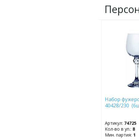
Персо
ДОБАВИТЬ
В
ИЗБРАННОЕ
Набор фужеро
40428/230 (6ш
Артикул:
74725
Кол-во в уп.:
8
Мин. партия:
1