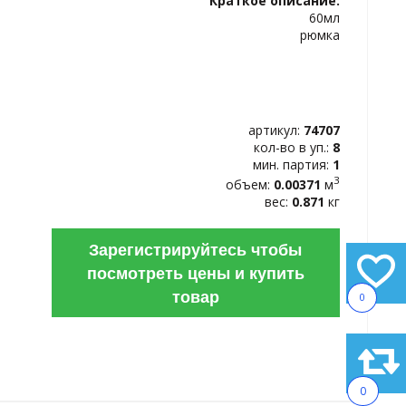
Краткое описание:
ИЗБРАННОЕ
60мл
рюмка
артикул:
74707
кол-во в уп.:
8
мин. партия:
1
3
объем:
0.00371
м
вес:
0.871
кг
Зарегистрируйтесь чтобы
посмотреть цены и купить
товар
0
0