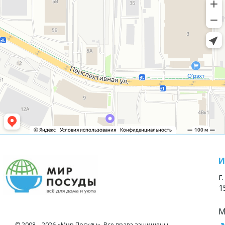
И
г
1
М
© 2008—2026 «Мир Посуды». Все права защищены.