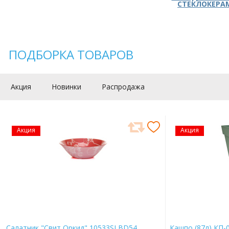
СТЕКЛОКЕРА
ПОДБОРКА ТОВАРОВ
Акция
Новинки
Распродажа
Акция
Акция
Салатник "Свит Оркид" 10533SLBD54
Кашпо (87л) КП-0