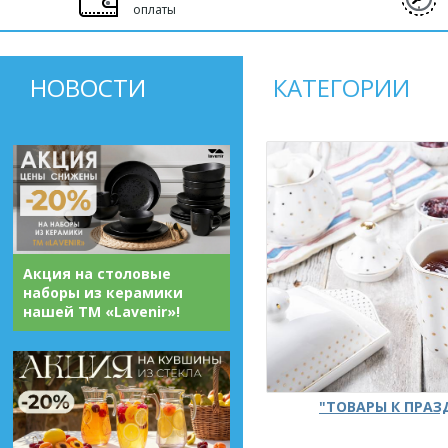
оплаты
НОВОСТИ
КАТЕГОРИИ
Акция на столовые
наборы из керамики
нашей ТМ «Lavenir»!
"ТОВАРЫ К ПРА