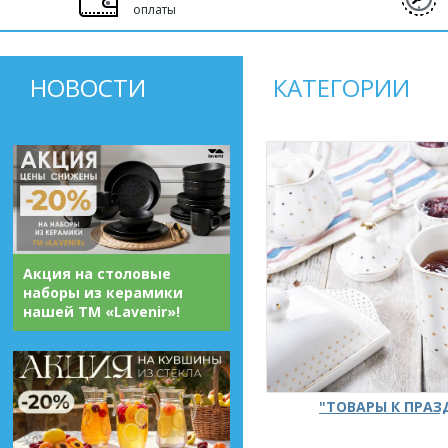
оплаты
НОВОСТИ
КАТЕГОРИИ
Акция на столовые
наборы из керамики
нашей ТМ «Lavenir»!
"ТОВАРЫ К ПРА