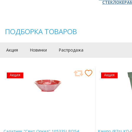
СТЕКЛОКЕРА
ПОДБОРКА ТОВАРОВ
Акция
Новинки
Распродажа
Акция
Акция
Салатник "Свит Оркид" 10533SLBD54
Кашпо (87л) КП-0