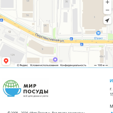
И
г
1
М
© 2008—2026 «Мир Посуды». Все права защищены.