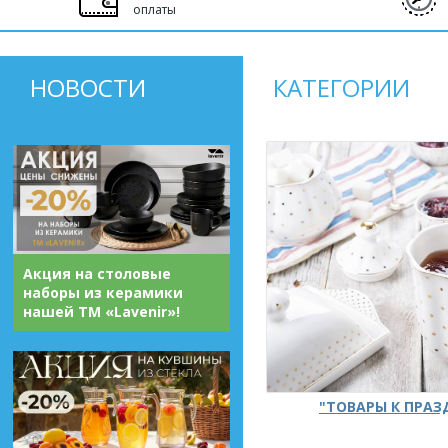
оплаты
НОВОСТИ
КАТЕГОРИИ
Акция на столовые
наборы из керамики
нашей ТМ «Lavenir»!
"ТОВАРЫ К ПРА