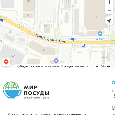
И
г
1
М
© 2008—2026 «Мир Посуды». Все права защищены.