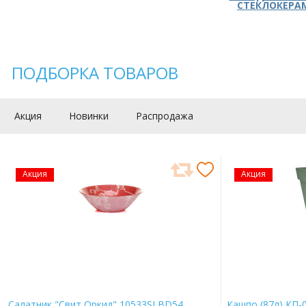
СТЕКЛОКЕРА
ПОДБОРКА ТОВАРОВ
Акция
Новинки
Распродажа
Акция
Акция
Салатник "Свит Оркид" 10533SLBD54
Кашпо (87л) КП-0