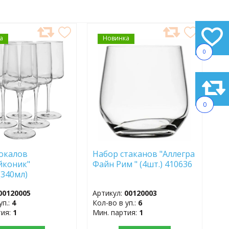
а
АВИТЬ
Новинка
ДОБАВИТЬ
В
0
АННОЕ
ИЗБРАННОЕ
0
окалов
Набор стаканов "Аллегра
Айконик"
Файн Рим " (4шт.) 410636
(340мл)
00120005
Артикул:
00120003
уп.:
4
Кол-во в уп.:
6
тия:
1
Мин. партия:
1