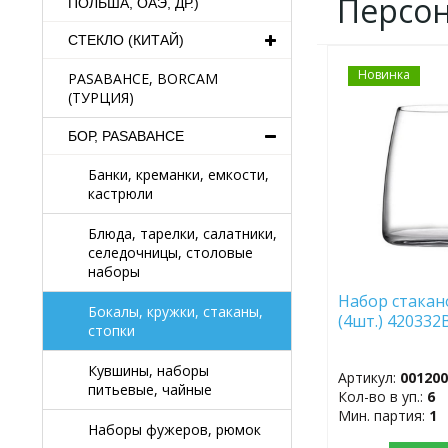
Персо
ПОЛЬША, ОАЭ, ДР.)
СТЕКЛО (КИТАЙ)
Новинка
ДОБАВИТЬ
PASABAHCE, BORCAM
В
(ТУРЦИЯ)
ИЗБРАННОЕ
БОР, PASABAHCE
Банки, креманки, емкости,
кастрюли
Блюда, тарелки, салатники,
селедочницы, столовые
наборы
Набор стакан
Бокалы, кружки, стаканы,
(4шт.) 42033
стопки
Кувшины, наборы
Артикул:
00120
питьевые, чайные
Кол-во в уп.:
6
Мин. партия:
1
Наборы фужеров, рюмок