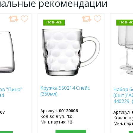
нальные рекомендации
Новинка
ДОБАВИТЬ
Новинк
ДОБ
В
В
ИЗБРАННОЕ
ИЗБР
Кружка 550214 Спейс
ов "Пино"
Набор б
(350мл)
2B4
(6шт.)"
440229 
Артикул:
00120006
007
Артикул:
Кол-во в уп.:
12
Кол-во в 
Мин. партия:
12
Мин. пар