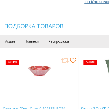
СТЕКЛОКЕРА
ПОДБОРКА ТОВАРОВ
Акция
Новинки
Распродажа
Акция
Акция
Салатник "Свит Оркид" 10533SLBD54
Кашпо (87л) КП-0