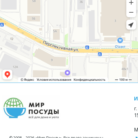
И
г
1
М
© 2008—2026 «Мир Посуды». Все права защищены.