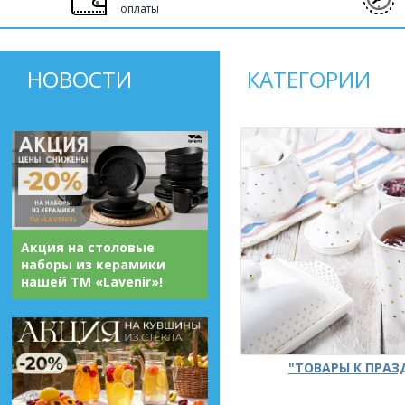
оплаты
НОВОСТИ
КАТЕГОРИИ
Акция на столовые
наборы из керамики
нашей ТМ «Lavenir»!
"ТОВАРЫ К ПРА