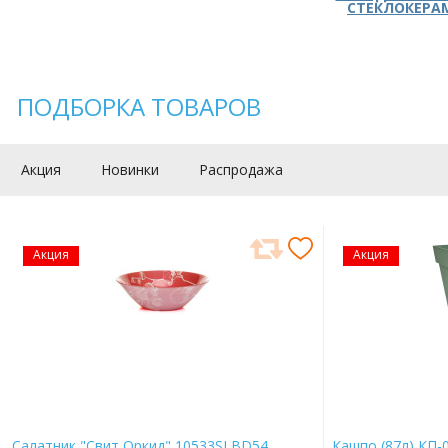
СТЕКЛОКЕРА
ПОДБОРКА ТОВАРОВ
Акция
Новинки
Распродажа
Акция
Акция
Салатник "Свит Оркид" 10533SLBD54
Кашпо (87л) КП-0