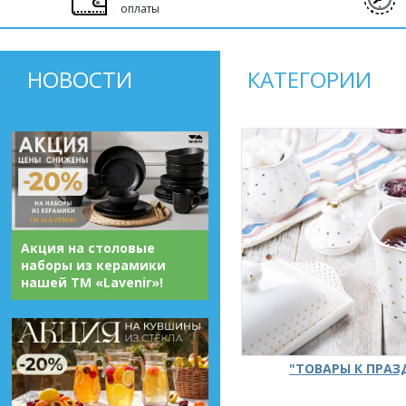
оплаты
НОВОСТИ
КАТЕГОРИИ
Акция на столовые
наборы из керамики
нашей ТМ «Lavenir»!
"ТОВАРЫ К ПРА