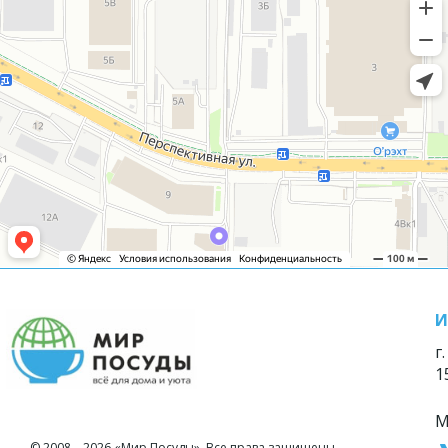
И
г
1
М
© 2008—2026 «Мир Посуды». Все права защищены.