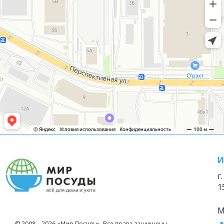
И
г
1
М
© 2008—2026 «Мир Посуды». Все права защищены.