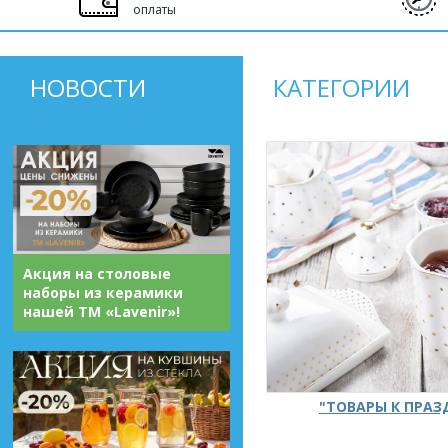
оплаты
НОВОСТИ
КАТЕГОРИИ
Акция на столовые
наборы из керамики
нашей ТМ «Lavenir»!
"ТОВАРЫ К ПРА