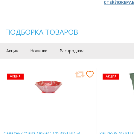
СТЕКЛОКЕРА
ПОДБОРКА ТОВАРОВ
Акция
Новинки
Распродажа
Акция
Акция
Салатник "Свит Оркид" 10533SLBD54
Кашпо (87л) КП-0