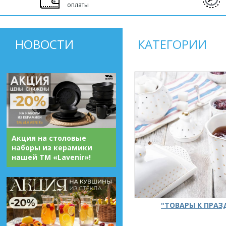
оплаты
НОВОСТИ
КАТЕГОРИИ
Акция на столовые
наборы из керамики
нашей ТМ «Lavenir»!
"ТОВАРЫ К ПРА