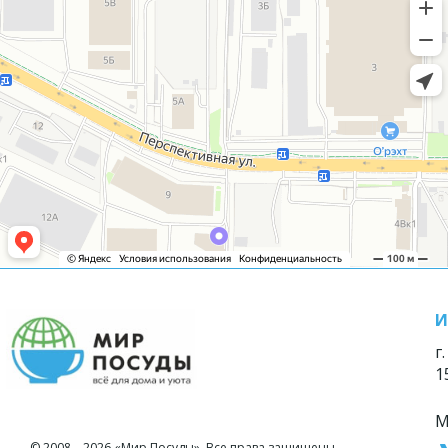
И
г
1
М
© 2008—2026 «Мир Посуды». Все права защищены.