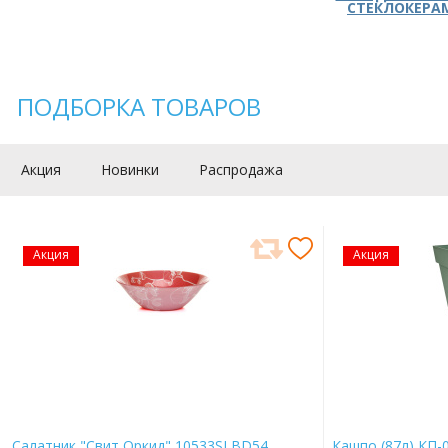
СТЕКЛОКЕРА
ПОДБОРКА ТОВАРОВ
Акция
Новинки
Распродажа
Акция
Акция
Салатник "Свит Оркид" 10533SLBD54
Кашпо (87л) КП-0