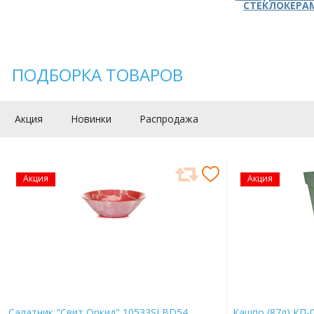
СТЕКЛОКЕРА
ПОДБОРКА ТОВАРОВ
Акция
Новинки
Распродажа
Акция
Акция
Салатник "Свит Оркид" 10533SLBD54
Кашпо (87л) КП-0