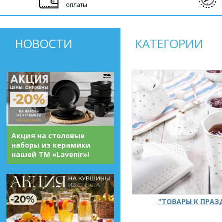
оплаты
НОВОСТИ
КАТЕГОРИИ
Акция на столовые
наборы из керамики
нашей ТМ «Lavenir»!
"ТОВАРЫ К ПРА