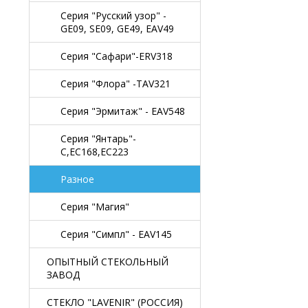
Серия "Русский узор" -
GE09, SE09, GE49, EAV49
Серия "Сафари"-ERV318
Серия "Флора" -TAV321
Серия "Эрмитаж" - EAV548
Серия "Янтарь"-
C,EC168,EC223
Разное
Серия "Магия"
Серия "Симпл" - EAV145
ОПЫТНЫЙ СТЕКОЛЬНЫЙ
ЗАВОД
СТЕКЛО "LAVENIR" (РОССИЯ)