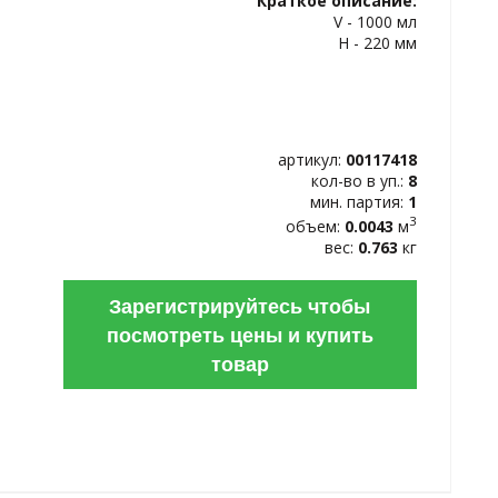
Краткое описание:
ИЗБРАННОЕ
V - 1000 мл
H - 220 мм
артикул:
00117418
кол-во в уп.:
8
мин. партия:
1
3
объем:
0.0043
м
вес:
0.763
кг
Зарегистрируйтесь чтобы
посмотреть цены и купить
товар