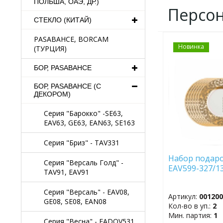
ПОЛЬША, ОАЭ, ДР.)
Персо
СТЕКЛО (КИТАЙ)
PASABAHCE, BORCAM
Новинка
ДОБАВИТЬ
(ТУРЦИЯ)
В
ИЗБРАННОЕ
БОР, PASABAHCE
БОР, PASABAHCE (С
ДЕКОРОМ)
Серия "Барокко" -SE63,
EAV63, GE63, EAN63, SE163
Серия "Бриз" - TAV331
Набор подар
Серия "Версаль Голд" -
EAV599-327/13
TAV91, EAV91
Серия "Версаль" - EAV08,
Артикул:
00120
GE08, SE08, EAN08
Кол-во в уп.:
2
Мин. партия:
1
Серия "Весна" - EADOV531