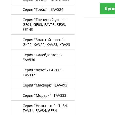
Куп
Серия "Грейс" - EAV524
Серия "Греческий узор" -
GE01, GE03, EAV03, SE03,
SE143
Серия "Золотой карат" -
GK22, KAV22, KAV23, KRV23
Серия "Калейдоскоп" -
EAV530
Серия "Лоза" - EAV116,
TAV116
Серия "Масверк" -EAV493
Серия "Модерн"- TAV333
Серия "Нежность" - TL34,
TAV34, EAV34, GE34