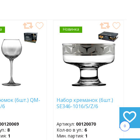
а
АВИТЬ
Новинка
ДОБАВИТЬ
В
АННОЕ
ИЗБРАННОЕ
юмок (6шт.) QM-
Набор креманок (6шт.)
Z/6
SE346-1016/S/Z/6
00120069
Артикул:
00120070
0
уп.:
8
Кол-во в уп.:
6
тия:
1
Мин. партия:
1