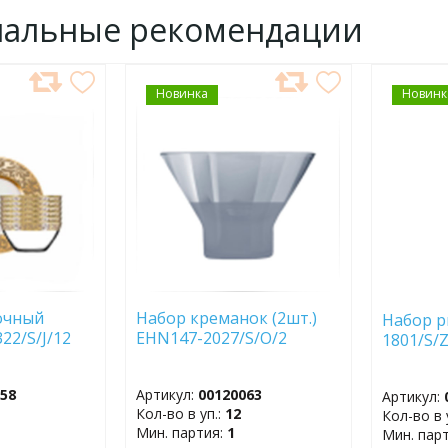
нальные рекомендации
Новинка
ДОБАВИТЬ
Новинк
ДОБ
В
В
ИЗБРАННОЕ
ИЗБР
очный
Набор креманок (2шт.)
Набор р
22/S/J/12
EHN147-2027/S/O/2
1801/S/
058
Артикул:
00120063
Артикул:
Кол-во в уп.:
12
Кол-во в 
Мин. партия:
1
Мин. пар