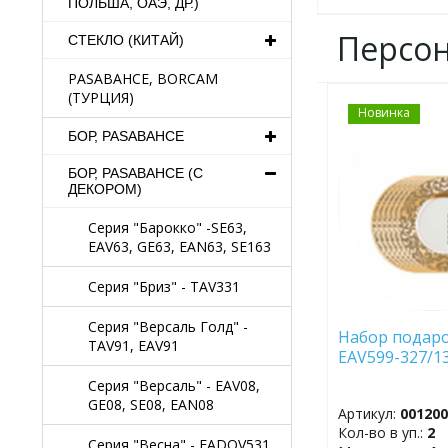
ПОЛЬША, ОАЭ, ДР.)
Персо
СТЕКЛО (КИТАЙ)
PASABAHCE, BORCAM
(ТУРЦИЯ)
Новинка
ДОБАВИТЬ
В
БОР, PASABAHCE
ИЗБРАННОЕ
БОР, PASABAHCE (С
ДЕКОРОМ)
Серия "Барокко" -SE63,
EAV63, GE63, EAN63, SE163
Серия "Бриз" - TAV331
Серия "Версаль Голд" -
Набор подар
TAV91, EAV91
EAV599-327/13
Серия "Версаль" - EAV08,
GE08, SE08, EAN08
Артикул:
00120
Кол-во в уп.:
2
Серия "Весна" - EADOV531