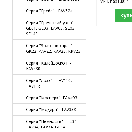
Мин. партия:
1
Серия "Грейс" - EAV524
Куп
Серия "Греческий узор" -
GE01, GE03, EAV03, SE03,
SE143
Серия "Золотой карат" -
GK22, KAV22, KAV23, KRV23
Серия "Калейдоскоп" -
EAV530
Серия "Лоза" - EAV116,
TAV116
Серия "Масверк" -EAV493
Серия "Модерн"- TAV333
Серия "Нежность" - TL34,
TAV34, EAV34, GE34