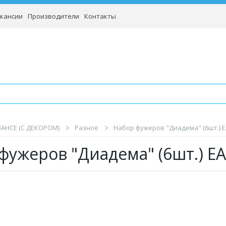
кансии
Производители
Контакты
BAHCE (С ДЕКОРОМ)
Разное
Набор фужеров "Диадема" (6шт.) E
фужеров "Диадема" (6шт.) EA