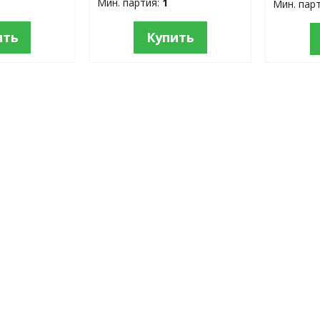
Мин. партия:
1
Мин. пар
ить
Купить