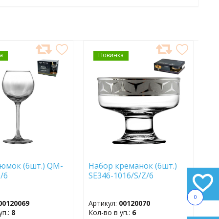
а
АВИТЬ
Новинка
ДОБАВИТЬ
В
АННОЕ
ИЗБРАННОЕ
юмок (6шт.) QM-
Набор креманок (6шт.)
Z/6
SE346-1016/S/Z/6
0
00120069
Артикул:
00120070
уп.:
8
Кол-во в уп.:
6