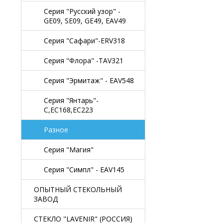
Серия "Русский узор" -
GE09, SE09, GE49, EAV49
Серия "Сафари"-ERV318
Серия "Флора" -TAV321
Серия "Эрмитаж" - EAV548
Серия "Янтарь"-
C,EC168,EC223
Разное
Серия "Магия"
Серия "Симпл" - EAV145
ОПЫТНЫЙ СТЕКОЛЬНЫЙ
ЗАВОД
СТЕКЛО "LAVENIR" (РОССИЯ)