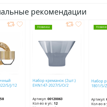
нальные рекомендации
Новинка
ДОБАВИТЬ
Новинк
ДОБ
В
В
ИЗБРАННОЕ
ИЗБР
очный
Набор креманок (2шт.)
Набор р
22/S/J/12
EHN147-2027/S/O/2
1801/S/
058
Артикул:
00120063
Артикул:
Кол-во в уп.:
12
Кол-во в 