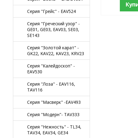
Куп
Серия "Грейс" - EAV524
Серия "Греческий узор" -
GE01, GE03, EAV03, SE03,
SE143
Серия "Золотой карат" -
GK22, KAV22, KAV23, KRV23
Серия "Калейдоскоп" -
EAV530
Серия "Лоза" - EAV116,
TAV116
Серия "Масверк" -EAV493
Серия "Модерн"- TAV333
Серия "Нежность" - TL34,
TAV34, EAV34, GE34