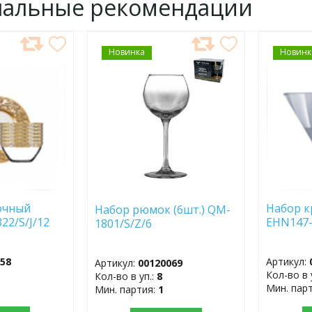
нальные рекомендации
Новинка
ДОБАВИТЬ
Новинк
ДОБ
В
В
ИЗБРАННОЕ
ИЗБР
очный
Набор к
Набор рюмок (6шт.) QM-
22/S/J/12
EHN147-
1801/S/Z/6
058
Артикул:
Артикул:
00120069
Кол-во в 
Кол-во в уп.:
8
Мин. пар
Мин. партия:
1