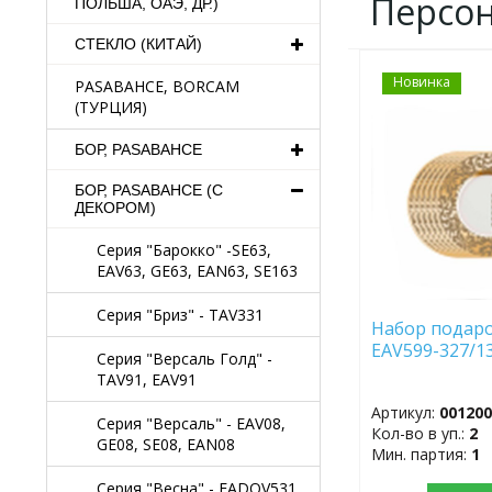
Персо
ПОЛЬША, ОАЭ, ДР.)
СТЕКЛО (КИТАЙ)
Новинка
ДОБАВИТЬ
PASABAHCE, BORCAM
В
(ТУРЦИЯ)
ИЗБРАННОЕ
БОР, PASABAHCE
БОР, PASABAHCE (С
ДЕКОРОМ)
Серия "Барокко" -SE63,
EAV63, GE63, EAN63, SE163
Серия "Бриз" - TAV331
Набор подар
EAV599-327/13
Серия "Версаль Голд" -
TAV91, EAV91
Артикул:
00120
Серия "Версаль" - EAV08,
Кол-во в уп.:
2
GE08, SE08, EAN08
Мин. партия:
1
Серия "Весна" - EADOV531