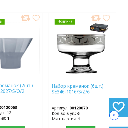
а
АВИТЬ
Новинка
ДОБАВИТЬ
В
АННОЕ
ИЗБРАННОЕ
реманок (2шт.)
Набор креманок (6шт.)
2027/S/O/2
SE346-1016/S/Z/6
00120063
Артикул:
00120070
уп.:
12
Кол-во в уп.:
6
0
тия:
1
Мин. партия:
1