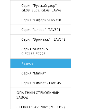
Серия "Русский узор" -
GE09, SE09, GE49, EAV49
Серия "Сафари"-ERV318
Серия "Флора" -TAV321
Серия "Эрмитаж" - EAV548
Серия "Янтарь"-
C,EC168,EC223
Разное
Серия "Магия"
Серия "Симпл" - EAV145
ОПЫТНЫЙ СТЕКОЛЬНЫЙ
ЗАВОД
СТЕКЛО "LAVENIR" (РОССИЯ)