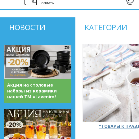
оплаты
НОВОСТИ
КАТЕГОРИИ
Акция на столовые
наборы из керамики
нашей ТМ «Lavenir»!
"ТОВАРЫ К ПРА