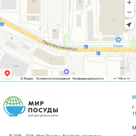
И
г
1
М
© 2008—2026 «Мир Посуды». Все права защищены.