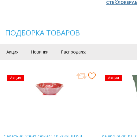
СТЕКЛОКЕРА
ПОДБОРКА ТОВАРОВ
Акция
Новинки
Распродажа
Акция
Акция
Салатник "Свит Оркид" 10533SLBD54
Кашпо (87л) КП-0