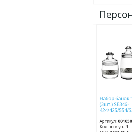
Персо
ДОБАВИТЬ
В
ИЗБРАННОЕ
Набор банок 
(3шт.) SE346-
424/425/554/
Артикул:
00105
Кол-во в уп.:
1