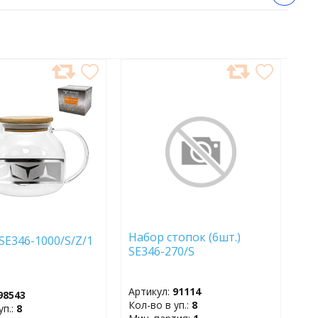
АВИТЬ
ДОБАВИТЬ
В
АННОЕ
ИЗБРАННОЕ
Набор стопок (6шт.)
SE346-1000/S/Z/1
SE346-270/S
Артикул:
91114
98543
Кол-во в уп.:
8
уп.:
8