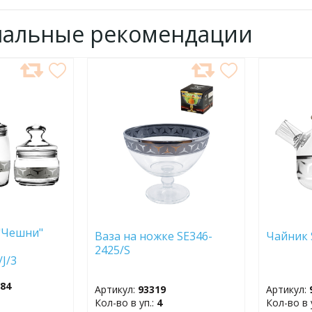
нальные рекомендации
ДОБАВИТЬ
ДОБ
В
В
ИЗБРАННОЕ
ИЗБР
"Чешни"
Ваза на ножке SE346-
Чайник 
2425/S
S/J/3
084
Артикул:
93319
Артикул:
Кол-во в уп.:
4
Кол-во в 