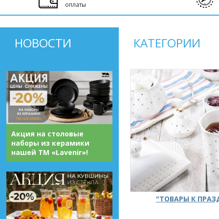
оплаты
НОВОСТИ
КАТЕГОРИИ
Акция на столовые
наборы из керамики
нашей ТМ «Lavenir»!
"ТОВАРЫ К ПРА