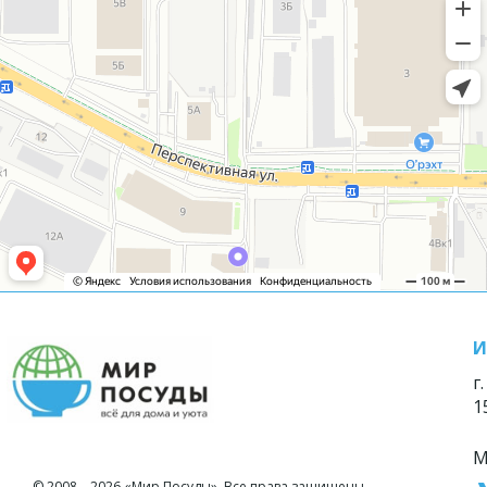
И
г
1
М
© 2008—2026 «Мир Посуды». Все права защищены.