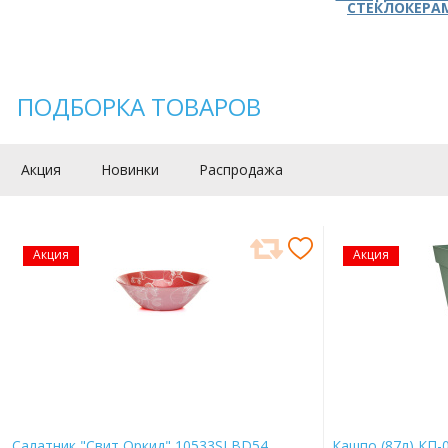
СТЕКЛОКЕРА
ПОДБОРКА ТОВАРОВ
Акция
Новинки
Распродажа
Акция
Акция
Салатник "Свит Оркид" 10533SLBD54
Кашпо (87л) КП-0