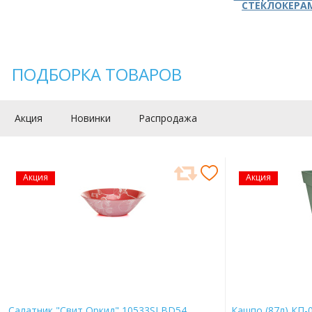
СТЕКЛОКЕРА
ПОДБОРКА ТОВАРОВ
Акция
Новинки
Распродажа
Акция
Акция
Салатник "Свит Оркид" 10533SLBD54
Кашпо (87л) КП-0