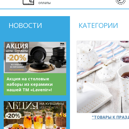
оплаты
НОВОСТИ
КАТЕГОРИИ
Акция на столовые
наборы из керамики
нашей ТМ «Lavenir»!
"ТОВАРЫ К ПРА