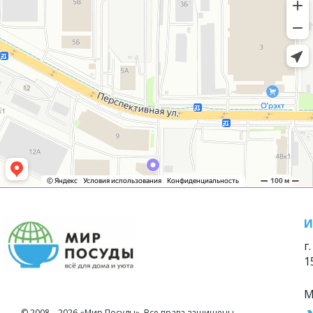
И
г
1
М
© 2008—2026 «Мир Посуды». Все права защищены.