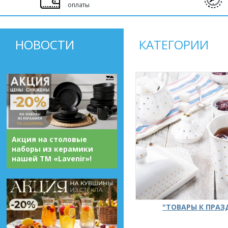
оплаты
НОВОСТИ
КАТЕГОРИИ
Акция на столовые
наборы из керамики
нашей ТМ «Lavenir»!
"ТОВАРЫ К ПРА