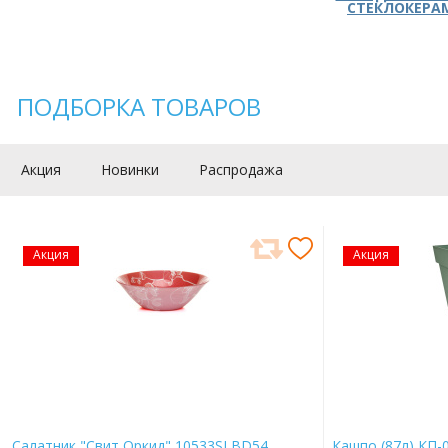
СТЕКЛОКЕРА
ПОДБОРКА ТОВАРОВ
Акция
Новинки
Распродажа
Акция
Акция
Салатник "Свит Оркид" 10533SLBD54
Кашпо (87л) КП-0