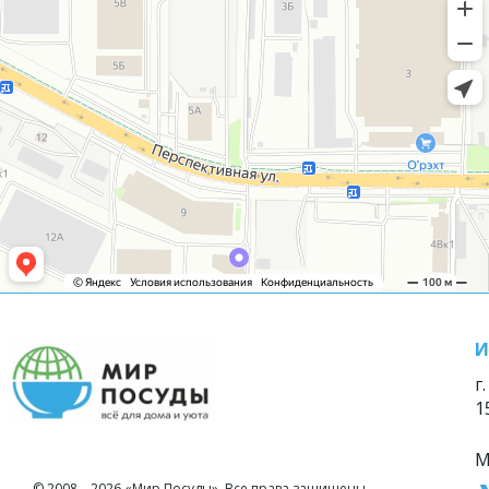
И
г
1
М
© 2008—2026 «Мир Посуды». Все права защищены.