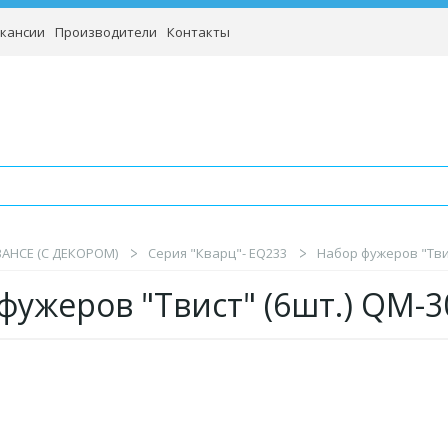
кансии
Производители
Контакты
BAHCE (С ДЕКОРОМ)
Серия "Кварц"- EQ233
Набор фужеров "Твис
фужеров "Твист" (6шт.) QM-3