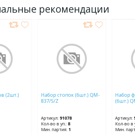
нальные рекомендации
ДОБАВИТЬ
ДОБ
В
В
ИЗБРАННОЕ
ИЗБР
в (2шт.)
Набор стопок (6шт.) QM-
Набор ф
837/S/Z
(6шт.) 
Артикул:
91078
Артикул:
Кол-во в уп.:
8
Кол-во в 
Мин. партия:
1
Мин. пар