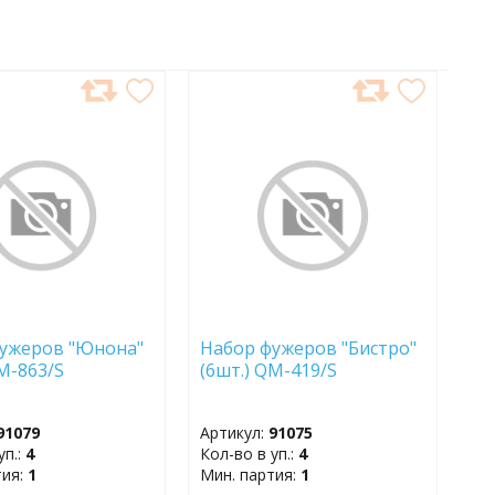
АВИТЬ
ДОБАВИТЬ
В
АННОЕ
ИЗБРАННОЕ
ужеров "Юнона"
Набор фужеров "Бистро"
QM-863/S
(6шт.) QM-419/S
91079
Артикул:
91075
уп.:
4
Кол-во в уп.:
4
тия:
1
Мин. партия:
1