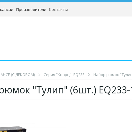
кансии
Производители
Контакты
BAHCE (С ДЕКОРОМ)
Серия "Кварц"- EQ233
Набор рюмок "Тулип"
рюмок "Тулип" (6шт.) EQ233-