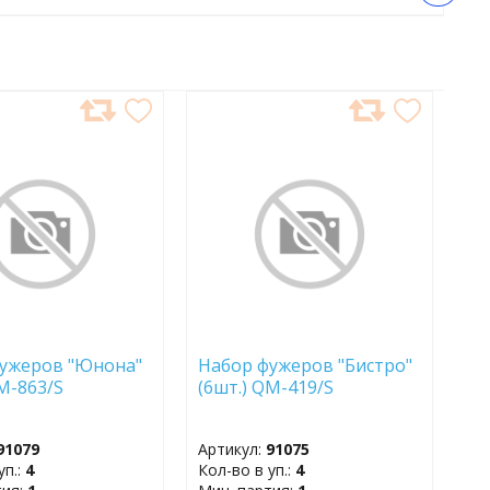
АВИТЬ
ДОБАВИТЬ
В
АННОЕ
ИЗБРАННОЕ
ужеров "Юнона"
Набор фужеров "Бистро"
QM-863/S
(6шт.) QM-419/S
91079
Артикул:
91075
уп.:
4
Кол-во в уп.:
4