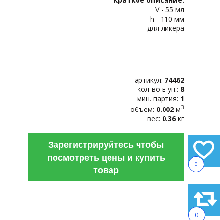
Краткое описание:
ИЗБРАННОЕ
V - 55 мл
h - 110 мм
для ликера
артикул:
74462
кол-во в уп.:
8
мин. партия:
1
3
объем:
0.002
м
вес:
0.36
кг
Зарегистрируйтесь чтобы
посмотреть цены и купить
0
товар
0