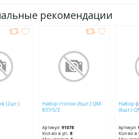
нальные рекомендации
ДОБАВИТЬ
ДОБ
В
В
ИЗБРАННОЕ
ИЗБР
в (2шт.)
Набор стопок (6шт.) QM-
Набор ф
837/S/Z
(6шт.) 
Артикул:
91078
Артикул:
Кол-во в уп.:
8
Кол-во в 