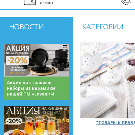
оплаты
НОВОСТИ
КАТЕГОРИИ
Акция на столовые
наборы из керамики
нашей ТМ «Lavenir»!
"ТОВАРЫ К ПРА