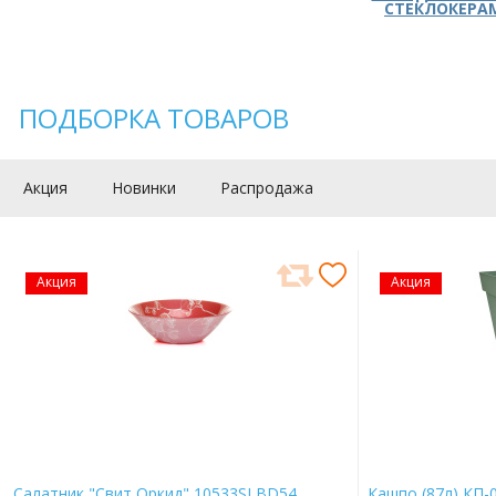
СТЕКЛОКЕРА
ПОДБОРКА ТОВАРОВ
Акция
Новинки
Распродажа
Акция
Акция
Салатник "Свит Оркид" 10533SLBD54
Кашпо (87л) КП-0