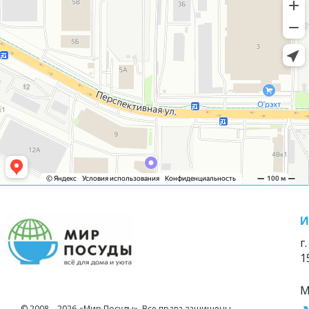
И
г
1
М
© 2008—2026 «Мир Посуды». Все права защищены.