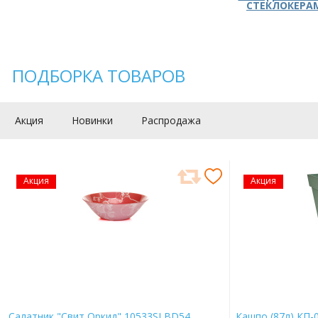
СТЕКЛОКЕРА
ПОДБОРКА ТОВАРОВ
Акция
Новинки
Распродажа
Акция
Акция
Салатник "Свит Оркид" 10533SLBD54
Кашпо (87л) КП-0