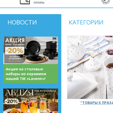
оплаты
НОВОСТИ
КАТЕГОРИИ
Акция на столовые
наборы из керамики
нашей ТМ «Lavenir»!
"ТОВАРЫ К ПРА