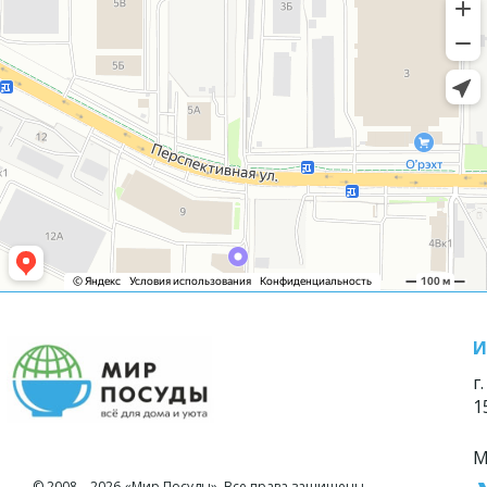
И
г
1
М
© 2008—2026 «Мир Посуды». Все права защищены.