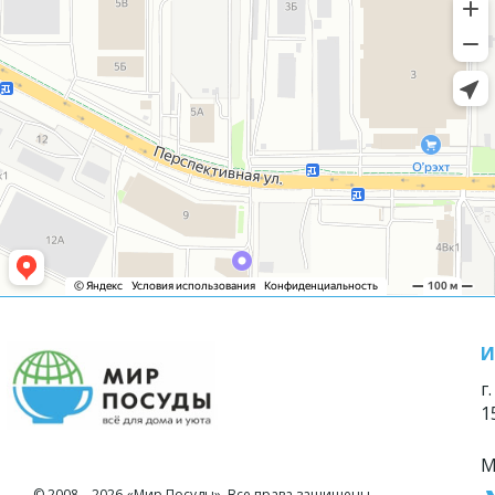
И
г
1
М
© 2008—2026 «Мир Посуды». Все права защищены.