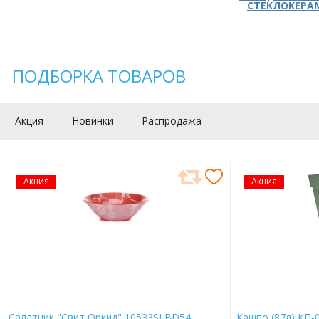
СТЕКЛОКЕРА
ПОДБОРКА ТОВАРОВ
Акция
Новинки
Распродажа
Акция
Акция
Салатник "Свит Оркид" 10533SLBD54
Кашпо (87л) КП-0