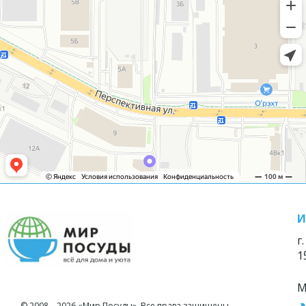
И
г
1
М
© 2008—2026 «Мир Посуды». Все права защищены.