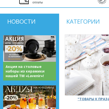
оплаты
НОВОСТИ
КАТЕГОРИИ
Акция на столовые
наборы из керамики
нашей ТМ «Lavenir»!
"ТОВАРЫ К ПРА