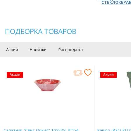
СТЕКЛОКЕРА
ПОДБОРКА ТОВАРОВ
Акция
Новинки
Распродажа
Акция
Акция
Салатник "Свит Оркид" 10533SLBD54
Кашпо (87л) КП-0