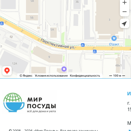
И
г
1
М
© 2008—2026 «Мир Посуды». Все права защищены.