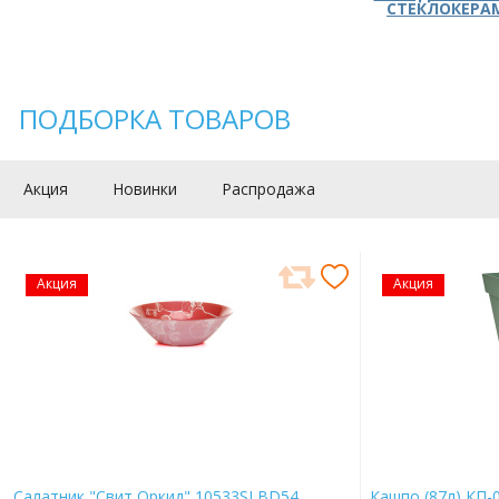
СТЕКЛОКЕРА
ПОДБОРКА ТОВАРОВ
Акция
Новинки
Распродажа
Акция
Акция
Салатник "Свит Оркид" 10533SLBD54
Кашпо (87л) КП-0