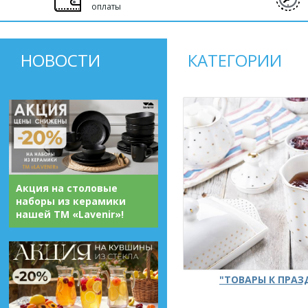
оплаты
НОВОСТИ
КАТЕГОРИИ
Акция на столовые
наборы из керамики
нашей ТМ «Lavenir»!
"ТОВАРЫ К ПРА