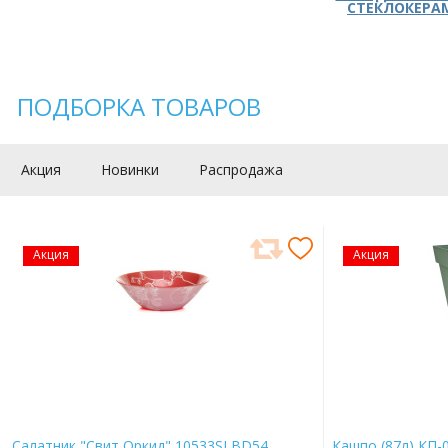
СТЕКЛОКЕРА
ПОДБОРКА ТОВАРОВ
Акция
Новинки
Распродажа
Акция
Акция
Салатник "Свит Оркид" 10533SLBD54
Кашпо (87л) КП-0