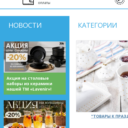
оплаты
НОВОСТИ
КАТЕГОРИИ
Акция на столовые
наборы из керамики
нашей ТМ «Lavenir»!
"ТОВАРЫ К ПРА