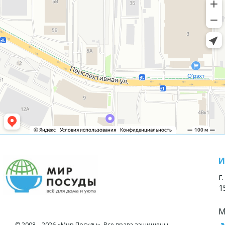
И
г
1
М
© 2008—2026 «Мир Посуды». Все права защищены.