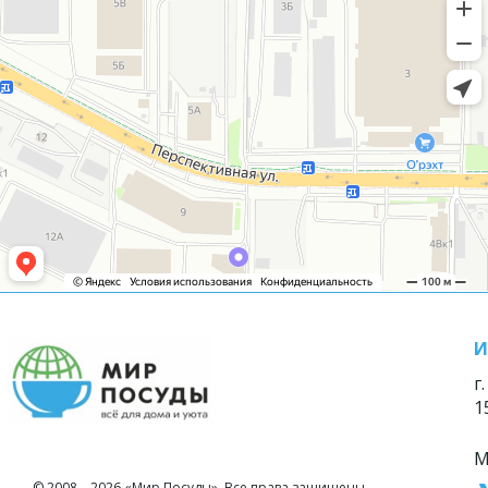
И
г
1
М
© 2008—2026 «Мир Посуды». Все права защищены.