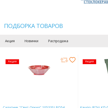
СТЕКЛОКЕРА
ПОДБОРКА ТОВАРОВ
Акция
Новинки
Распродажа
Акция
Акция
Салатник "Свит Оркид" 10533SLBD54
Кашпо (87л) КП-0