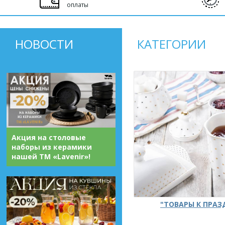
оплаты
НОВОСТИ
КАТЕГОРИИ
Акция на столовые
наборы из керамики
нашей ТМ «Lavenir»!
"ТОВАРЫ К ПРА