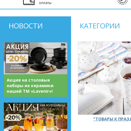
оплаты
НОВОСТИ
КАТЕГОРИИ
Акция на столовые
наборы из керамики
нашей ТМ «Lavenir»!
"ТОВАРЫ К ПРА