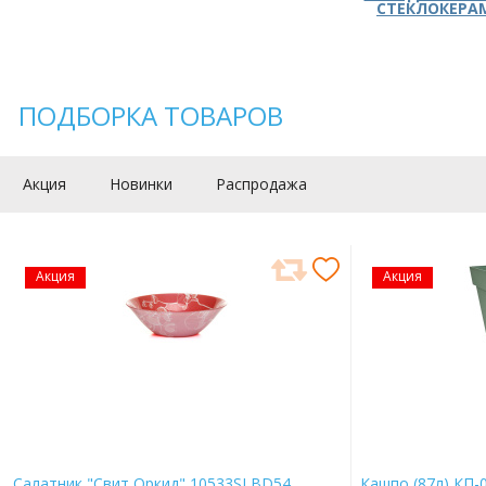
СТЕКЛОКЕРА
ПОДБОРКА ТОВАРОВ
Акция
Новинки
Распродажа
Акция
Акция
Салатник "Свит Оркид" 10533SLBD54
Кашпо (87л) КП-0