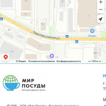
И
г
1
М
© 2008—2026 «Мир Посуды». Все права защищены.