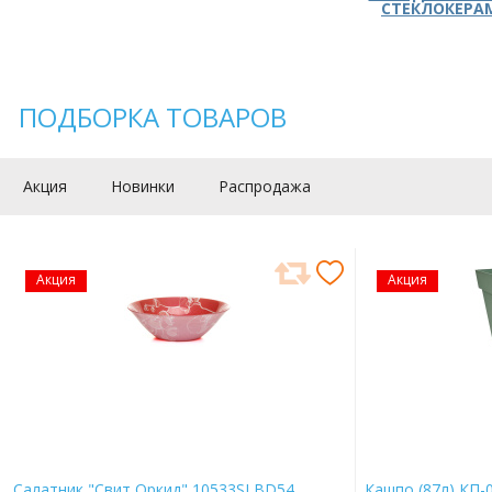
СТЕКЛОКЕРА
ПОДБОРКА ТОВАРОВ
Акция
Новинки
Распродажа
Акция
Акция
Салатник "Свит Оркид" 10533SLBD54
Кашпо (87л) КП-0