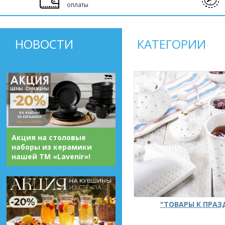
оплаты
НОВОСТИ
КАТЕГОРИИ
Акция на столовые
наборы из керамики
нашей ТМ «Lavenir»!
"ТОВАРЫ К ПРА