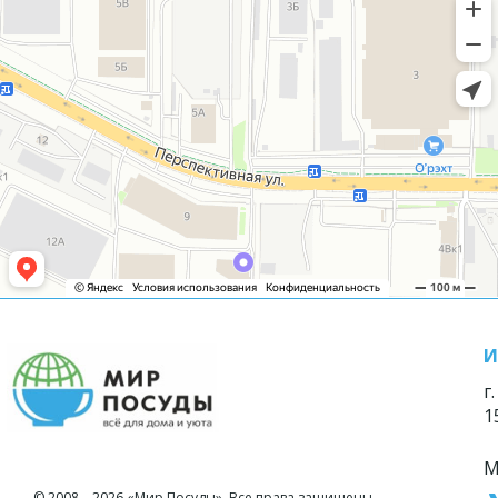
И
г
1
М
© 2008—2026 «Мир Посуды». Все права защищены.