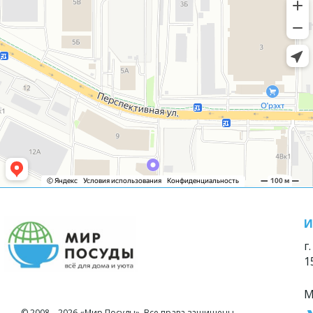
И
г
1
М
© 2008—2026 «Мир Посуды». Все права защищены.