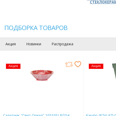
СТЕКЛОКЕРА
ПОДБОРКА ТОВАРОВ
Акция
Новинки
Распродажа
Акция
Акция
Салатник "Свит Оркид" 10533SLBD54
Кашпо (87л) КП-0