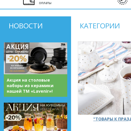
оплаты
НОВОСТИ
КАТЕГОРИИ
Акция на столовые
наборы из керамики
нашей ТМ «Lavenir»!
"ТОВАРЫ К ПРА