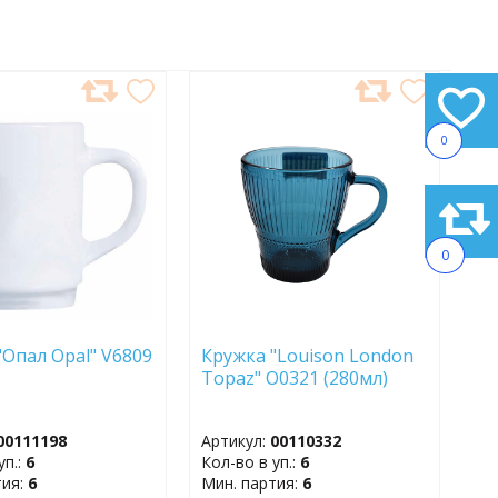
АВИТЬ
ДОБАВИТЬ
В
0
АННОЕ
ИЗБРАННОЕ
0
"Опал Opal" V6809
Кружка "Louison London
Topaz" O0321 (280мл)
00111198
Артикул:
00110332
уп.:
6
Кол-во в уп.:
6
тия:
6
Мин. партия:
6