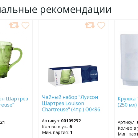
нальные рекомендации
ДОБАВИТЬ
ДОБ
В
В
ИЗБРАННОЕ
ИЗБР
Чайный набор "Луисон
он Шартрез
Кружка 
Шартрез Louison
reuse"
(250 мл)
Chartreuse" (4пр.) O0496
0
Артикул:
00109232
221
Артикул:
Кол-во в уп.:
6
Кол-во в 
Мин. партия:
1
Мин. пар