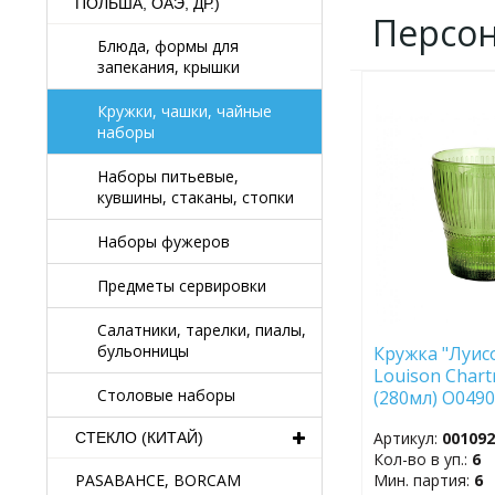
ПОЛЬША, ОАЭ, ДР.)
Персо
Блюда, формы для
запекания, крышки
ДОБАВИТЬ
Кружки, чашки, чайные
В
наборы
ИЗБРАННОЕ
Наборы питьевые,
кувшины, стаканы, стопки
Наборы фужеров
Предметы сервировки
Салатники, тарелки, пиалы,
бульонницы
Кружка "Луис
Louison Chart
Столовые наборы
(280мл) O049
Артикул:
00109
СТЕКЛО (КИТАЙ)
Кол-во в уп.:
6
Мин. партия:
6
PASABAHCE, BORCAM