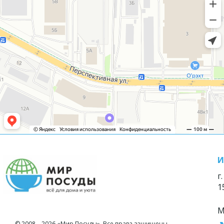
И
г
1
М
© 2008—2026 «Мир Посуды». Все права защищены.