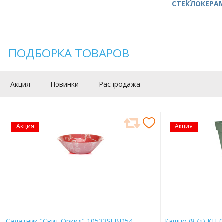
СТЕКЛОКЕРА
ПОДБОРКА ТОВАРОВ
Акция
Новинки
Распродажа
Акция
Акция
Салатник "Свит Оркид" 10533SLBD54
Кашпо (87л) КП-0