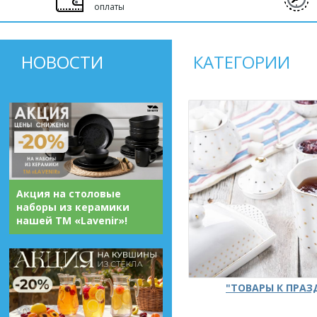
оплаты
НОВОСТИ
КАТЕГОРИИ
Акция на столовые
наборы из керамики
нашей ТМ «Lavenir»!
"ТОВАРЫ К ПРА