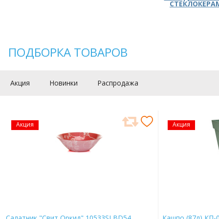
СТЕКЛОКЕРА
ПОДБОРКА ТОВАРОВ
Акция
Новинки
Распродажа
Акция
Акция
Салатник "Свит Оркид" 10533SLBD54
Кашпо (87л) КП-0