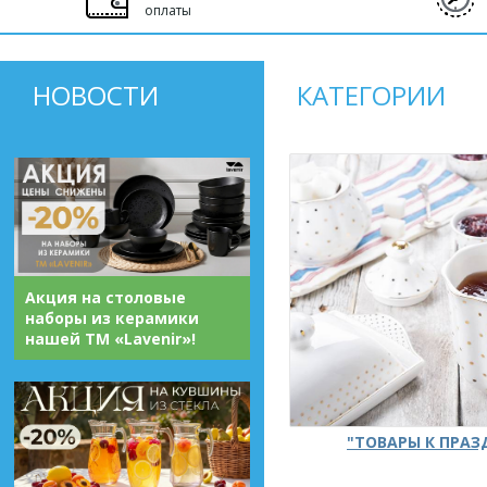
оплаты
НОВОСТИ
КАТЕГОРИИ
Акция на столовые
наборы из керамики
нашей ТМ «Lavenir»!
"ТОВАРЫ К ПРА