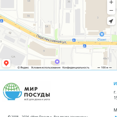
И
г
1
М
© 2008—2026 «Мир Посуды». Все права защищены.